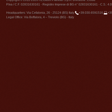
Copyright © 2011-2026 REGdom Planetel S.p.A. Divisione .Cloud
P.Iva / C.F. 02831630161 - Registro Imprese di BG n° 02831630161 - C.S.: 4.07
Headquarters: Via Cefalonia, 26 - 25124 (BS) Italy
+39.030.6591516
+3
Legal Office: Via Boffalora, 4 – Treviolo (BG) - Italy